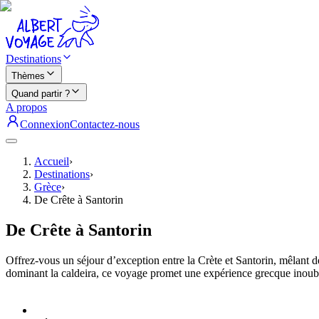
Destinations
Thèmes
Quand partir ?
A propos
Connexion
Contactez-nous
Accueil
›
Destinations
›
Grèce
›
De Crête à Santorin
De Crête à Santorin
Offrez-vous un séjour d’exception entre la Crète et Santorin, mêlant dé
dominant la caldeira, ce voyage promet une expérience grecque inoubl