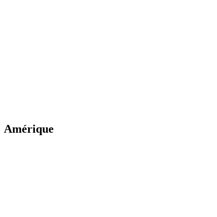
La Corée en détente
11
jour
s
à partir de
1800
€
Amérique
New York, New York