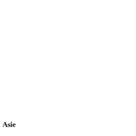
11
jour
s
à partir de
1500
€
L'Italie au fil du rail de l'eau et du spritz
7
jour
s
à partir de
650
€
Asie