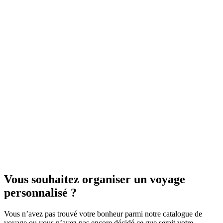
8
jour
s
à partir de
1000
€
New York et Washington
11
jour
s
à partir de
1000
€
Vous souhaitez organiser un voyage
personnalisé ?
Vous n’avez pas trouvé votre bonheur parmi notre catalogue de
voyage ou vous n’avez pas encore décidé ce que serait votre