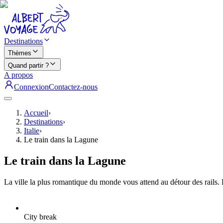
Destinations
Thèmes
Quand partir ?
A propos
Connexion
Contactez-nous
Accueil
›
Destinations
›
Italie
›
Le train dans la Lagune
Le train dans la Lagune
La ville la plus romantique du monde vous attend au détour des rails. 
City break