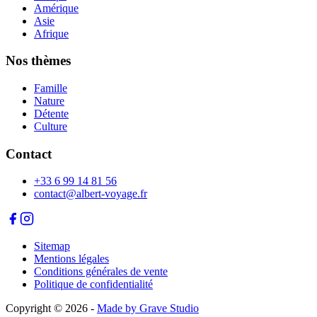
Amérique
Asie
Afrique
Nos thèmes
Famille
Nature
Détente
Culture
Contact
+33 6 99 14 81 56
contact@albert-voyage.fr
Sitemap
Mentions légales
Conditions générales de vente
Politique de confidentialité
Copyright © 2026
-
Made by Grave Studio