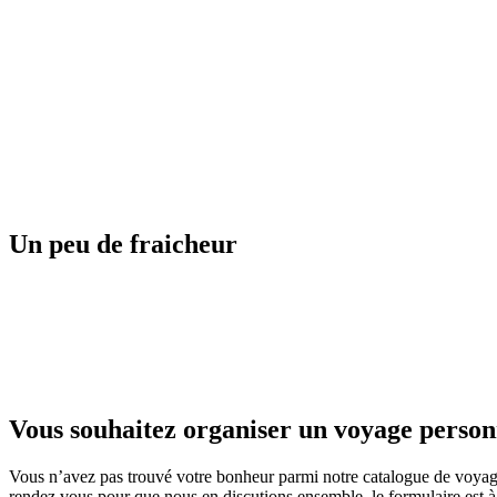
Guadeloupe
Japon
Un peu de fraicheur
Finlande
Vous souhaitez organiser un voyage person
Vous n’avez pas trouvé votre bonheur parmi notre catalogue de voyag
rendez vous pour que nous en discutions ensemble, le formulaire est à 