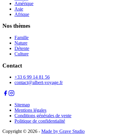
Amérique
Asie
Afrique
Nos thèmes
Famille
Nature
Détente
Culture
Contact
+33 6 99 14 81 56
contact@albert-voyage.fr
Sitemap
Mentions légales
Conditions générales de vente
Politique de confidentialité
Copyright © 2026
-
Made by Grave Studio