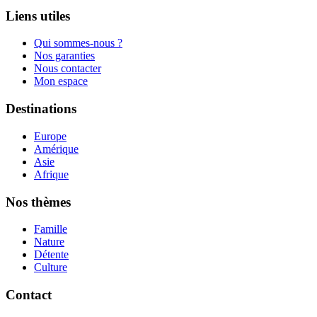
Liens utiles
Qui sommes-nous ?
Nos garanties
Nous contacter
Mon espace
Destinations
Europe
Amérique
Asie
Afrique
Nos thèmes
Famille
Nature
Détente
Culture
Contact