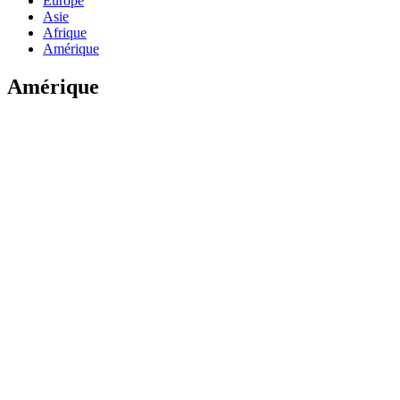
Europe
Asie
Afrique
Amérique
Amérique
Canada en 10 jours
11
jour
s
à partir de
2000
€
Oh Canada