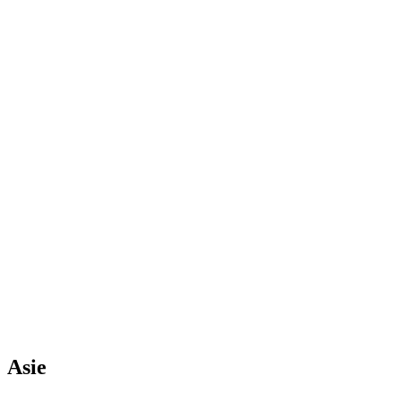
7
jour
s
à partir de
800
€
L'Italie au fil du rail de l'eau et du spritz
7
jour
s
à partir de
650
€
Asie