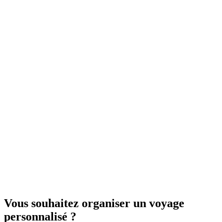
7
jour
s
à partir de
800
€
L'Italie au fil du rail de l'eau et du spritz
7
jour
s
à partir de
650
€
Vous souhaitez organiser un voyage
personnalisé ?